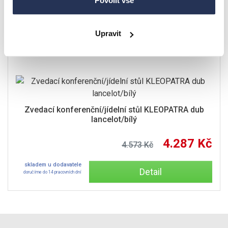
Povolit vše
Upravit
Zvedací konferenční/jídelní stůl KLEOPATRA dub
lancelot/bílý
4.287 Kč
4.573 Kč
skladem u dodavatele
Detail
doručíme do 14 pracovních dní