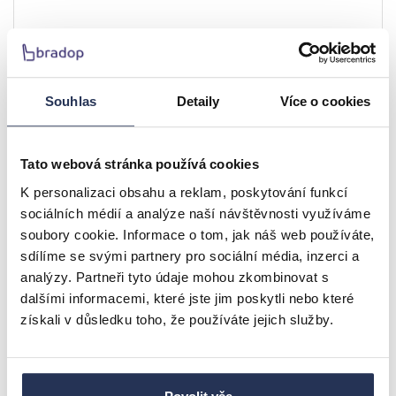
Souhlas
Detaily
Více o cookies
Tato webová stránka používá cookies
Zvedací konferenční/jídelní stůl KLEOPATRA dub
K personalizaci obsahu a reklam, poskytování funkcí
sonoma
sociálních médií a analýze naší návštěvnosti využíváme
soubory cookie. Informace o tom, jak náš web používáte,
4.287 Kč
4.573 Kč
sdílíme se svými partnery pro sociální média, inzerci a
analýzy. Partneři tyto údaje mohou zkombinovat s
skladem u dodavatele
Detail
dalšími informacemi, které jste jim poskytli nebo které
doručíme do 14 pracovních dní
získali v důsledku toho, že používáte jejich služby.
AKCE
-6.25%