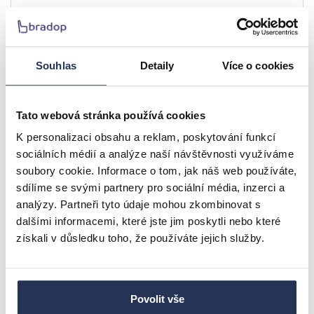
Souhlas
Detaily
Více o cookies
Tato webová stránka používá cookies
BRADOP Kontejner na zámek sestavy Office C540
K personalizaci obsahu a reklam, poskytování funkcí
sociálních médií a analýze naší návštěvnosti využíváme
5.771 Kč
soubory cookie. Informace o tom, jak náš web používáte,
sdílíme se svými partnery pro sociální média, inzerci a
dle provedení
Detail
analýzy. Partneři tyto údaje mohou zkombinovat s
dalšími informacemi, které jste jim poskytli nebo které
získali v důsledku toho, že používáte jejich služby.
ČESKÝ VÝROBEK
Povolit vše