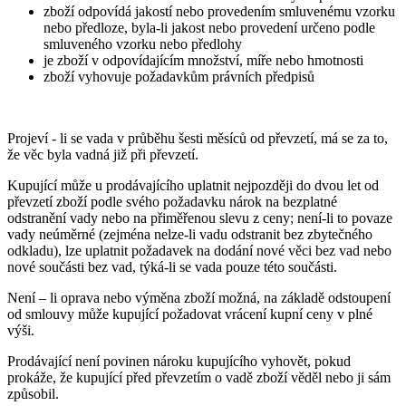
zboží odpovídá jakostí nebo provedením smluvenému vzorku
nebo předloze, byla-li jakost nebo provedení určeno podle
smluveného vzorku nebo předlohy
je zboží v odpovídajícím množství, míře nebo hmotnosti
zboží vyhovuje požadavkům právních předpisů
Projeví - li se vada v průběhu šesti měsíců od převzetí, má se za to,
že věc byla vadná již při převzetí.
Kupující může u prodávajícího uplatnit nejpozději do dvou let od
převzetí zboží podle svého požadavku nárok na bezplatné
odstranění vady nebo na přiměřenou slevu z ceny; není-li to povaze
vady neúměrné (zejména nelze-li vadu odstranit bez zbytečného
odkladu), lze uplatnit požadavek na dodání nové věci bez vad nebo
nové součásti bez vad, týká-li se vada pouze této součásti.
Není – li oprava nebo výměna zboží možná, na základě odstoupení
od smlouvy může kupující požadovat vrácení kupní ceny v plné
výši.
Prodávající není povinen nároku kupujícího vyhovět, pokud
prokáže, že kupující před převzetím o vadě zboží věděl nebo ji sám
způsobil.