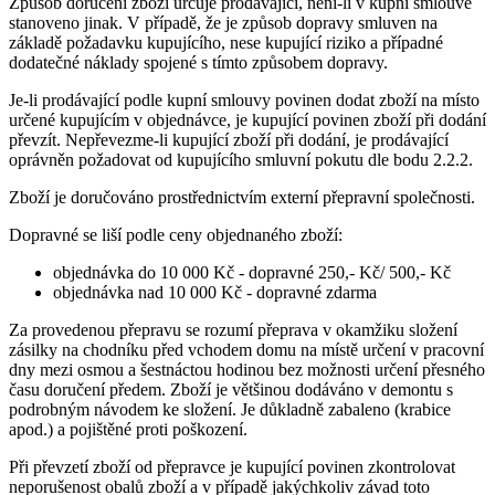
Způsob doručení zboží určuje prodávající, není-li v kupní smlouvě
stanoveno jinak. V případě, že je způsob dopravy smluven na
základě požadavku kupujícího, nese kupující riziko a případné
dodatečné náklady spojené s tímto způsobem dopravy.
Je-li prodávající podle kupní smlouvy povinen dodat zboží na místo
určené kupujícím v objednávce, je kupující povinen zboží při dodání
převzít. Nepřevezme-li kupující zboží při dodání, je prodávající
oprávněn požadovat od kupujícího smluvní pokutu dle bodu 2.2.2.
Zboží je doručováno prostřednictvím externí přepravní společnosti.
Dopravné se liší podle ceny objednaného zboží:
objednávka do 10 000 Kč - dopravné 250,- Kč/ 500,- Kč
objednávka nad 10 000 Kč - dopravné zdarma
Za provedenou přepravu se rozumí přeprava v okamžiku složení
zásilky na chodníku před vchodem domu na místě určení v pracovní
dny mezi osmou a šestnáctou hodinou bez možnosti určení přesného
času doručení předem. Zboží je většinou dodáváno v demontu s
podrobným návodem ke složení. Je důkladně zabaleno (krabice
apod.) a pojištěné proti poškození.
Při převzetí zboží od přepravce je kupující povinen zkontrolovat
neporušenost obalů zboží a v případě jakýchkoliv závad toto