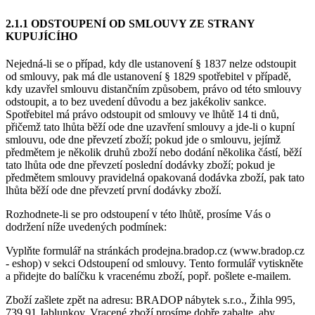
2.1.1 ODSTOUPENÍ OD SMLOUVY ZE STRANY
KUPUJÍCÍHO
Nejedná-li se o případ, kdy dle ustanovení § 1837 nelze odstoupit
od smlouvy, pak má dle ustanovení § 1829 spotřebitel v případě,
kdy uzavřel smlouvu distančním způsobem, právo od této smlouvy
odstoupit, a to bez uvedení důvodu a bez jakékoliv sankce.
Spotřebitel má právo odstoupit od smlouvy ve lhůtě 14 ti dnů,
přičemž tato lhůta běží ode dne uzavření smlouvy a jde-li o kupní
smlouvu, ode dne převzetí zboží; pokud jde o smlouvu, jejímž
předmětem je několik druhů zboží nebo dodání několika částí, běží
tato lhůta ode dne převzetí poslední dodávky zboží; pokud je
předmětem smlouvy pravidelná opakovaná dodávka zboží, pak tato
lhůta běží ode dne převzetí první dodávky zboží.
Rozhodnete-li se pro odstoupení v této lhůtě, prosíme Vás o
dodržení níže uvedených podmínek:
Vyplňte formulář na stránkách prodejna.bradop.cz (www.bradop.cz
- eshop) v sekci Odstoupení od smlouvy. Tento formulář vytiskněte
a přidejte do balíčku k vracenému zboží, popř. pošlete e-mailem.
Zboží zašlete zpět na adresu: BRADOP nábytek s.r.o., Žihla 995,
739 91 Jablunkov. Vracené zboží prosíme dobře zabalte, aby