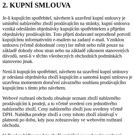
2. KUPNÍ SMLOUVA
Je-li kupujícím spotřebitel, návrhem k uzavření kupní smlouvy je
umístění nabízeného zboží prodávajícím na stránky, kupní smlouva
vzniká odesláním objednávky kupujícím spotřebitelem a přijetím
objednávky prodávajícím. Toto přijetí dodavatel neprodleně potvrdí
kupujícímu informativním e-mailem na zadaný e-mail. Vzniklou
smlouvu (včetně dohodnuté ceny) lze měnit nebo rušit pouze na
základě dohody obou stran nebo na základě zákonem stanovených
důvodů, není-li v těchto všeobecných obchodních podmínkách
stanoveno jinak.
Není-li kupujícím spotřebitel, návrhem na uzavření kupní smlouvy
je odeslaná objednávka zboží kupujícím a samotná kupní smlouva je
uzavřena momentem doručení závazného souhlasu prodávajícího
kupujícímu s tímto jeho návrhem.
Webové rozhraní obchodu obsahuje seznam zboží nabízeného
prodávajícím k prodeji, a to včetně uvedení cen jednotlivého
nabízeného zboží. Ceny nabízeného zboží jsou uvedeny včetně
DPH. Nabídka prodeje zboží a ceny tohoto zboží zůstávají v
platnosti po dobu, kdy jsou zobrazovány ve webovém rozhraní
obchodu.