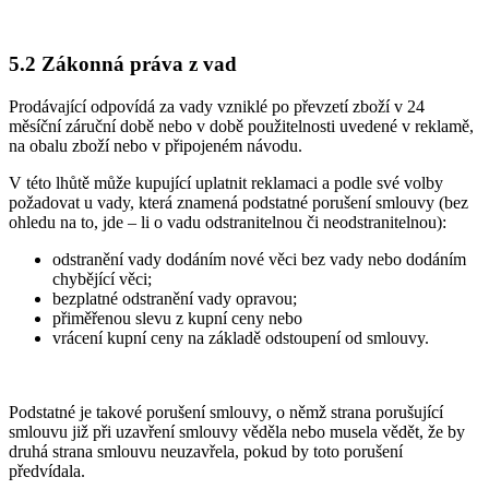
5.2 Zákonná práva z vad
Prodávající odpovídá za vady vzniklé po převzetí zboží v 24
měsíční záruční době nebo v době použitelnosti uvedené v reklamě,
na obalu zboží nebo v připojeném návodu.
V této lhůtě může kupující uplatnit reklamaci a podle své volby
požadovat u vady, která znamená podstatné porušení smlouvy (bez
ohledu na to, jde – li o vadu odstranitelnou či neodstranitelnou):
odstranění vady dodáním nové věci bez vady nebo dodáním
chybějící věci;
bezplatné odstranění vady opravou;
přiměřenou slevu z kupní ceny nebo
vrácení kupní ceny na základě odstoupení od smlouvy.
Podstatné je takové porušení smlouvy, o němž strana porušující
smlouvu již při uzavření smlouvy věděla nebo musela vědět, že by
druhá strana smlouvu neuzavřela, pokud by toto porušení
předvídala.