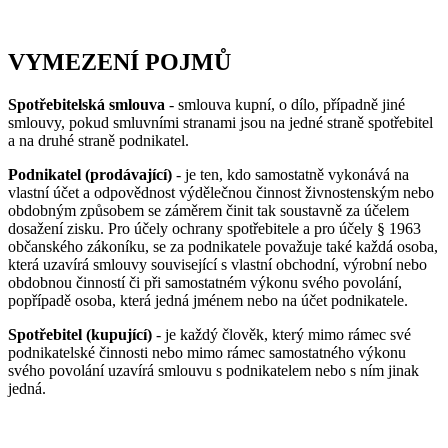
VYMEZENÍ POJMŮ
Spotřebitelská smlouva
- smlouva kupní, o dílo, případně jiné
smlouvy, pokud smluvními stranami jsou na jedné straně spotřebitel
a na druhé straně podnikatel.
Podnikatel (prodávající)
- je ten, kdo samostatně vykonává na
vlastní účet a odpovědnost výdělečnou činnost živnostenským nebo
obdobným způsobem se záměrem činit tak soustavně za účelem
dosažení zisku. Pro účely ochrany spotřebitele a pro účely § 1963
občanského zákoníku, se za podnikatele považuje také každá osoba,
která uzavírá smlouvy související s vlastní obchodní, výrobní nebo
obdobnou činností či při samostatném výkonu svého povolání,
popřípadě osoba, která jedná jménem nebo na účet podnikatele.
Spotřebitel (kupující)
- je každý člověk, který mimo rámec své
podnikatelské činnosti nebo mimo rámec samostatného výkonu
svého povolání uzavírá smlouvu s podnikatelem nebo s ním jinak
jedná.