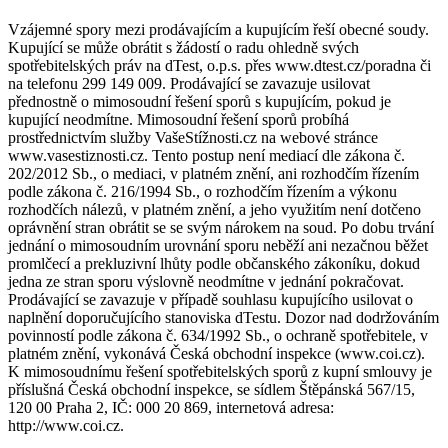
Vzájemné spory mezi prodávajícím a kupujícím řeší obecné soudy.
Kupující se může obrátit s žádostí o radu ohledně svých
spotřebitelských práv na dTest, o.p.s. přes www.dtest.cz/poradna či
na telefonu 299 149 009. Prodávající se zavazuje usilovat
přednostně o mimosoudní řešení sporů s kupujícím, pokud je
kupující neodmítne. Mimosoudní řešení sporů probíhá
prostřednictvím služby VašeStížnosti.cz na webové stránce
www.vasestiznosti.cz. Tento postup není mediací dle zákona č.
202/2012 Sb., o mediaci, v platném znění, ani rozhodčím řízením
podle zákona č. 216/1994 Sb., o rozhodčím řízením a výkonu
rozhodčích nálezů, v platném znění, a jeho využitím není dotčeno
oprávnění stran obrátit se se svým nárokem na soud. Po dobu trvání
jednání o mimosoudním urovnání sporu neběží ani nezačnou běžet
promlčecí a prekluzivní lhůty podle občanského zákoníku, dokud
jedna ze stran sporu výslovně neodmítne v jednání pokračovat.
Prodávající se zavazuje v případě souhlasu kupujícího usilovat o
naplnění doporučujícího stanoviska dTestu. Dozor nad dodržováním
povinností podle zákona č. 634/1992 Sb., o ochraně spotřebitele, v
platném znění, vykonává Česká obchodní inspekce (www.coi.cz).
K mimosoudnímu řešení spotřebitelských sporů z kupní smlouvy je
příslušná Česká obchodní inspekce, se sídlem Štěpánská 567/15,
120 00 Praha 2, IČ: 000 20 869, internetová adresa:
http://www.coi.cz.