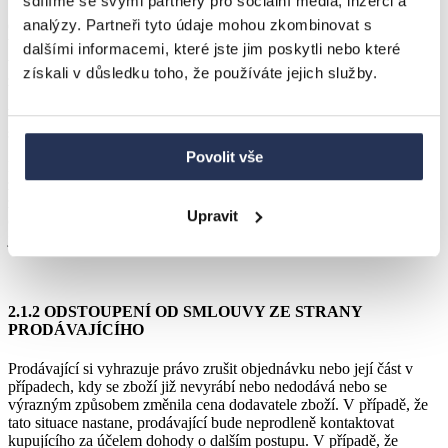
sdílíme se svými partnery pro sociální média, inzerci a
analýzy. Partneři tyto údaje mohou zkombinovat s
Odstoupí – li spotřebitel od smlouvy pouze u části dodaného zboží,
budou náklady na dodání ponechaného zboží hrazeny spotřebitelem
dalšími informacemi, které jste jim poskytli nebo které
v plné výši dle aktuální ceny dopravného pro hodnotu ponechaného
získali v důsledku toho, že používáte jejich služby.
zboží: https://www.bradop.cz/zpusoby-dopravy
V případě, že bude spotřebitel chtít zaslat peněžní prostředky
složenkou, uhradí poplatek ve výši 50 Kč.
Povolit vše
Kupující bere na vědomí, že dle ustanovení § 1827 občanského
zákoníku, nelze mimo jiné odstoupit od kupní smlouvy o dodávce
zboží, které bylo upraveno podle přání kupujícího nebo pro jeho
Upravit
osobu, o dodávce zboží, které bylo po dodání nenávratně smíseno s
jiným zbožím apod.
2.1.2 ODSTOUPENÍ OD SMLOUVY ZE STRANY
PRODÁVAJÍCÍHO
Prodávající si vyhrazuje právo zrušit objednávku nebo její část v
případech, kdy se zboží již nevyrábí nebo nedodává nebo se
výrazným způsobem změnila cena dodavatele zboží. V případě, že
tato situace nastane, prodávající bude neprodleně kontaktovat
kupujícího za účelem dohody o dalším postupu. V případě, že