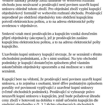
Veškeré nabídky prodeje zboží umístěné ve webovém rozhraní
obchodu jsou nezávazné a prodávající není povinen uzavřít kupní
smlouvu ohledně tohoto zboží. Pro objednání zboží vyplní kupující
objednávkový formulář ve webovém rozhraní obchodu. Prodávající
neprodleně po obdržení objednávky toto obdržení kupujícímu
potvrdí elektronickou poštou, a to na adresu elektronické pošty
uvedenou v objednávce.
Smluvní vztah mezi prodávajícím a kupujícím vzniká doručením
přijetí objednávky (akceptací), jež je prodávajícím zasláno
kupujícímu elektronickou poštou, a to na adresu elektronické pošty
kupujícího.
Uzavřením kupní smlouvy kupující stvrzuje, že se seznámil s těmito
obchodními podmínkami, a že s nimi souhlasí. Na tyto obchodní
podmínky je kupující dostatečným způsobem před vlastním
uskutečněním objednávky upozorněn a má možnost se s nimi
seznámit.
Kupující bere na vědomí, že prodávající není povinen uzavřít kupní
smlouvu, a to zejména s osobami, které dříve podstatným způsobem
porušily své povinnosti vyplývající z uzavřené kupní smlouvy
(včetně obchodních podmínek). Prodávající si vyhrazuje právo
neuzavřít kupní smlouvu s kupujícím, jenž bude požadovat úhradu
ceny zboží v hotovosti na dobírku v místě určeném kupujícím dle
ujednání obsaženého v čl. 3.2 těchto všeobecných obchodních