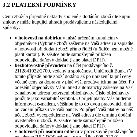
3.2 PLATEBNÍ PODMÍNKY
Cenu zboží a případné náklady spojené s dodáním zboží dle kupní
smlouvy může kupující uhradit prodávajícímu následujícími
způsoby:
v hotovosti na dobírku
v místě určeném kupujícím v
objednávce (Vybrané zboží zašleme na Vaši adresu a zaplatíte
v hotovosti při dodání zboží přímo řidiči (u řidiče není možné
platit kartou). K zásilce bude samozřejmě přiložen
odpovídající daňový doklad (jsme plátci DPH).
bezhotovostně převodem
na účet prodávajícího č.
2112841022/2700, vedený u společnosti UniCredit Bank. (V
tomto případě bude zboží dodáno až po uhrazení kupní ceny
včetně ceny za dopravu v plné výši prodávajícímu na účet. Po
odeslání objednávky Vám ihned automaticky zašleme na Vaši
e-mailovou adresu potvrzení objednávky. Číslo objednávky
použijte jako variabilní symbol. O přijetí platby Vás budeme
informovat e-mailem, většinou je to do dvou pracovních dnů
od zadání příkazu ve Vaší bance. Po přijetí Vaší platby na náš
účet, zboží vyexpedujeme na Vaši adresu dle termínu dodání
uvedeného u zboží. K zásilce bude samozřejmě přiložen
odpovídající daňový doklad (jsme plátci DPH).
v hotovosti při osobním odběru
v provozovně prodávajícího
na adrese: BRADOP nábytek s.r.o., Žihla 995, 739 91