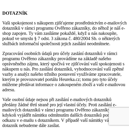
DOTAZNÍK
Vaši spokojenost s nákupem zjišťujeme prostřednictvím e-mailových
dotazníků v rámci programu Ověřeno zákazníky, do něhož je náš e-
shop zapojen. Ty vám zasíláme pokaždé, když u nás nakoupíte,
pokud ve smyslu § 7 odst. 3 zákona č. 480/2004 Sb. o některých
službách informační společnosti jejich zasílání neodmítnete.
Zpracování osobních údajů pro účely zaslání dotazníků v rámci
programu Ověřeno zákazníky provádíme na základě našeho
oprávněného zájmu, který spočívá ve zjišťování vaší spokojenosti s
nákupem u nás. Pro zasílání dotazníků, vyhodnocování vaší zpětné
vazby a analýz našeho tržního postavení využíváme zpracovatele,
kterým je provozovatel portálu Heureka.cz; tomu pro tyto účely
můžeme předávat informace o zakoupeném zboží a vaši e-mailovou
adresu.
Vaše osobní údaje nejsou při zasílání e-mailových dotazníků
předány žádné třetí straně pro její vlastní účely. Proti zasílání e-
mailových dotazníků v rámci programu Ověřeno zákazníky můžete
kdykoli vyjádřit námitku odmítnutím dalších dotazníků pomocí
odkazu v e-mailu s dotazníkem. V případě vaší námitky vám
dotazník nebudeme dále zasílat.