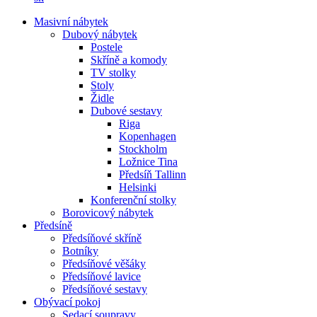
Masivní nábytek
Dubový nábytek
Postele
Skříně a komody
TV stolky
Stoly
Židle
Dubové sestavy
Riga
Kopenhagen
Stockholm
Ložnice Tina
Předsíň Tallinn
Helsinki
Konferenční stolky
Borovicový nábytek
Předsíně
Předsíňové skříně
Botníky
Předsíňové věšáky
Předsíňové lavice
Předsíňové sestavy
Obývací pokoj
Sedací soupravy