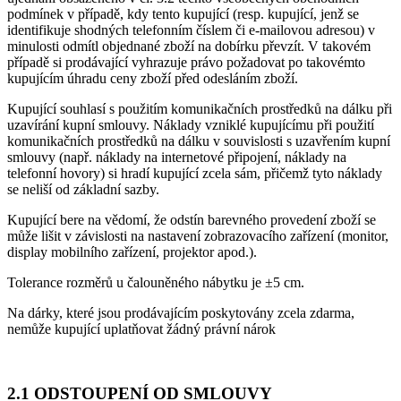
podmínek v případě, kdy tento kupující (resp. kupující, jenž se
identifikuje shodných telefonním číslem či e-mailovou adresou) v
minulosti odmítl objednané zboží na dobírku převzít. V takovém
případě si prodávající vyhrazuje právo požadovat po takovémto
kupujícím úhradu ceny zboží před odesláním zboží.
Kupující souhlasí s použitím komunikačních prostředků na dálku při
uzavírání kupní smlouvy. Náklady vzniklé kupujícímu při použití
komunikačních prostředků na dálku v souvislosti s uzavřením kupní
smlouvy (např. náklady na internetové připojení, náklady na
telefonní hovory) si hradí kupující zcela sám, přičemž tyto náklady
se neliší od základní sazby.
Kupující bere na vědomí, že odstín barevného provedení zboží se
může lišit v závislosti na nastavení zobrazovacího zařízení (monitor,
display mobilního zařízení, projektor apod.).
Tolerance rozměrů u čalouněného nábytku je ±5 cm.
Na dárky, které jsou prodávajícím poskytovány zcela zdarma,
nemůže kupující uplatňovat žádný právní nárok
2.1 ODSTOUPENÍ OD SMLOUVY