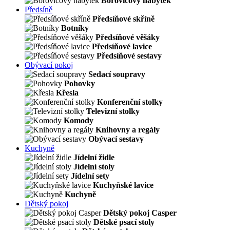
Borovicový nábytek
Předsíně
Předsíňové skříně
Botníky
Předsíňové věšáky
Předsíňové lavice
Předsíňové sestavy
Obývací pokoj
Sedací soupravy
Pohovky
Křesla
Konferenční stolky
Televizní stolky
Komody
Knihovny a regály
Obývací sestavy
Kuchyně
Jídelní židle
Jídelní stoly
Jídelní sety
Kuchyňské lavice
Kuchyně
Dětský pokoj
Dětský pokoj Casper
Dětské psací stoly