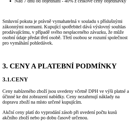
Nad 7 dnů od objednání - 40% z celkové ceny objednávky
Smluvní pokuta je právně vymahatelná v souladu s příslušnými
zákonnými normami. Kupující spotřebitel dává výslovný souhlas
prodávajícímu, v případě svého nesplaceného závazku, že může
osobní údaje předat třetí osobě. Třetí osobou se rozumí společnost
pro vymáhání pohledávek.
3. CENY A PLATEBNÍ PODMÍNKY
3.1.CENY
Ceny nabízeného zboží jsou uvedeny včetně DPH ve výši platné a
účinné ke dni zobrazení nabídky. Ceny nezahrnují náklady na
dopravu zboží na místo určené kupujícím.
Akční ceny platí do vyprodání zásob při uvedení počtu kusů
akčního zboží nebo po dobu časově určenou.