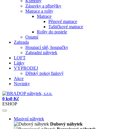
Komody
Zásuvky a přistýlky
Matrace a rošty
Matrace
Pěnové matrace
Taštičkové matrace
Rošty do postele
Ostatní
Zahrada
Houpací sítě, houpačky
Zahradní nábytek
LOFT
Látky
VÝPRODEJ
Dětský pokoj fialový
Akce
Novinky
0 ks
0 Kč
ESHOP
Masivní nábytek
Dubový nábytek