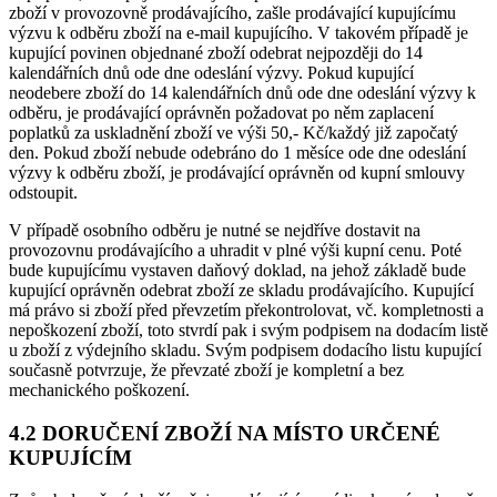
zboží v provozovně prodávajícího, zašle prodávající kupujícímu
výzvu k odběru zboží na e-mail kupujícího. V takovém případě je
kupující povinen objednané zboží odebrat nejpozději do 14
kalendářních dnů ode dne odeslání výzvy. Pokud kupující
neodebere zboží do 14 kalendářních dnů ode dne odeslání výzvy k
odběru, je prodávající oprávněn požadovat po něm zaplacení
poplatků za uskladnění zboží ve výši 50,- Kč/každý již započatý
den. Pokud zboží nebude odebráno do 1 měsíce ode dne odeslání
výzvy k odběru zboží, je prodávající oprávněn od kupní smlouvy
odstoupit.
V případě osobního odběru je nutné se nejdříve dostavit na
provozovnu prodávajícího a uhradit v plné výši kupní cenu. Poté
bude kupujícímu vystaven daňový doklad, na jehož základě bude
kupující oprávněn odebrat zboží ze skladu prodávajícího. Kupující
má právo si zboží před převzetím překontrolovat, vč. kompletnosti a
nepoškození zboží, toto stvrdí pak i svým podpisem na dodacím listě
u zboží z výdejního skladu. Svým podpisem dodacího listu kupující
současně potvrzuje, že převzaté zboží je kompletní a bez
mechanického poškození.
4.2 DORUČENÍ ZBOŽÍ NA MÍSTO URČENÉ
KUPUJÍCÍM