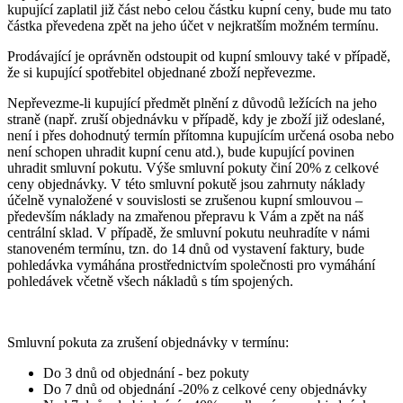
kupující zaplatil již část nebo celou částku kupní ceny, bude mu tato
částka převedena zpět na jeho účet v nejkratším možném termínu.
Prodávající je oprávněn odstoupit od kupní smlouvy také v případě,
že si kupující spotřebitel objednané zboží nepřevezme.
Nepřevezme-li kupující předmět plnění z důvodů ležících na jeho
straně (např. zruší objednávku v případě, kdy je zboží již odeslané,
není i přes dohodnutý termín přítomna kupujícím určená osoba nebo
není schopen uhradit kupní cenu atd.), bude kupující povinen
uhradit smluvní pokutu. Výše smluvní pokuty činí 20% z celkové
ceny objednávky. V této smluvní pokutě jsou zahrnuty náklady
účelně vynaložené v souvislosti se zrušenou kupní smlouvou –
především náklady na zmařenou přepravu k Vám a zpět na náš
centrální sklad. V případě, že smluvní pokutu neuhradíte v námi
stanoveném termínu, tzn. do 14 dnů od vystavení faktury, bude
pohledávka vymáhána prostřednictvím společnosti pro vymáhání
pohledávek včetně všech nákladů s tím spojených.
Smluvní pokuta za zrušení objednávky v termínu:
Do 3 dnů od objednání - bez pokuty
Do 7 dnů od objednání -20% z celkové ceny objednávky