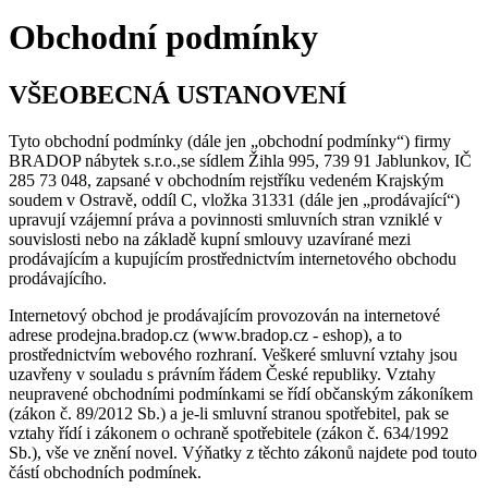
Obchodní podmínky
VŠEOBECNÁ USTANOVENÍ
Tyto obchodní podmínky (dále jen „obchodní podmínky“) firmy
BRADOP nábytek s.r.o.,se sídlem Žihla 995, 739 91 Jablunkov, IČ
285 73 048, zapsané v obchodním rejstříku vedeném Krajským
soudem v Ostravě, oddíl C, vložka 31331 (dále jen „prodávající“)
upravují vzájemní práva a povinnosti smluvních stran vzniklé v
souvislosti nebo na základě kupní smlouvy uzavírané mezi
prodávajícím a kupujícím prostřednictvím internetového obchodu
prodávajícího.
Internetový obchod je prodávajícím provozován na internetové
adrese prodejna.bradop.cz (www.bradop.cz - eshop), a to
prostřednictvím webového rozhraní. Veškeré smluvní vztahy jsou
uzavřeny v souladu s právním řádem České republiky. Vztahy
neupravené obchodními podmínkami se řídí občanským zákoníkem
(zákon č. 89/2012 Sb.) a je-li smluvní stranou spotřebitel, pak se
vztahy řídí i zákonem o ochraně spotřebitele (zákon č. 634/1992
Sb.), vše ve znění novel. Výňatky z těchto zákonů najdete pod touto
částí obchodních podmínek.