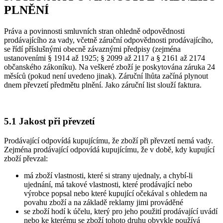
PLNĚNÍ
Práva a povinnosti smluvních stran ohledně odpovědnosti
prodávajícího za vady, včetně záruční odpovědnosti prodávajícího,
se řídí příslušnými obecně závaznými předpisy (zejména
ustanoveními § 1914 až 1925; § 2099 až 2117 a § 2161 až 2174
občanského zákoníku). Na veškeré zboží je poskytována záruka 24
měsíců (pokud není uvedeno jinak). Záruční lhůta začíná plynout
dnem převzetí předmětu plnění. Jako záruční list slouží faktura.
5.1 Jakost při převzetí
Prodávající odpovídá kupujícímu, že zboží při převzetí nemá vady.
Zejména prodávající odpovídá kupujícímu, že v době, kdy kupující
zboží převzal:
má zboží vlastnosti, které si strany ujednaly, a chybí-li
ujednání, má takové vlastnosti, které prodávající nebo
výrobce popsal nebo které kupující očekával s ohledem na
povahu zboží a na základě reklamy jimi prováděné
se zboží hodí k účelu, který pro jeho použití prodávající uvádí
nebo ke kterému se zboží tohoto druhu obvykle používá