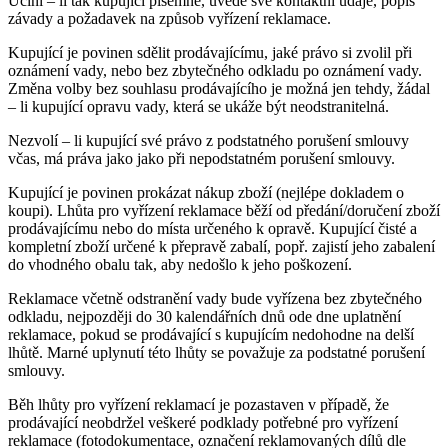
Učiní – li tak kupující písemně, uvede své kontaktní údaje, popis
závady a požadavek na způsob vyřízení reklamace.
Kupující je povinen sdělit prodávajícímu, jaké právo si zvolil při
oznámení vady, nebo bez zbytečného odkladu po oznámení vady.
Změna volby bez souhlasu prodávajícího je možná jen tehdy, žádal
– li kupující opravu vady, která se ukáže být neodstranitelná.
Nezvolí – li kupující své právo z podstatného porušení smlouvy
včas, má práva jako jako při nepodstatném porušení smlouvy.
Kupující je povinen prokázat nákup zboží (nejlépe dokladem o
koupi). Lhůta pro vyřízení reklamace běží od předání/doručení zboží
prodávajícímu nebo do místa určeného k opravě. Kupující čisté a
kompletní zboží určené k přepravě zabalí, popř. zajistí jeho zabalení
do vhodného obalu tak, aby nedošlo k jeho poškození.
Reklamace včetně odstranění vady bude vyřízena bez zbytečného
odkladu, nejpozději do 30 kalendářních dnů ode dne uplatnění
reklamace, pokud se prodávající s kupujícím nedohodne na delší
lhůtě. Marné uplynutí této lhůty se považuje za podstatné porušení
smlouvy.
Běh lhůty pro vyřízení reklamací je pozastaven v případě, že
prodávající neobdržel veškeré podklady potřebné pro vyřízení
reklamace (fotodokumentace, označení reklamovaných dílů dle