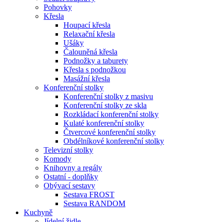
Pohovky
Křesla
Houpací křesla
Relaxační křesla
Ušáky
Čalouněná křesla
Podnožky a taburety
Křesla s podnožkou
Masážní křesla
Konferenční stolky
Konferenční stolky z masivu
Konferenční stolky ze skla
Rozkládací konferenční stolky
Kulaté konferenční stolky
Čtvercové konferenční stolky
Obdélníkové konferenční stolky
Televizní stolky
Komody
Knihovny a regály
Ostatní - doplňky
Obývací sestavy
Sestava FROST
Sestava RANDOM
Kuchyně
Jídelní židle