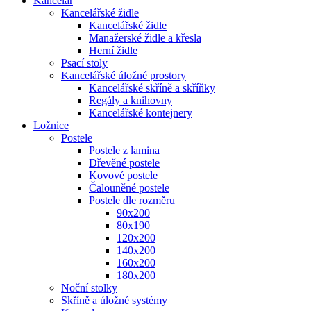
Kancelář
Kancelářské židle
Kancelářské židle
Manažerské židle a křesla
Herní židle
Psací stoly
Kancelářské úložné prostory
Kancelářské skříně a skříňky
Regály a knihovny
Kancelářské kontejnery
Ložnice
Postele
Postele z lamina
Dřevěné postele
Kovové postele
Čalouněné postele
Postele dle rozměru
90x200
80x190
120x200
140x200
160x200
180x200
Noční stolky
Skříně a úložné systémy