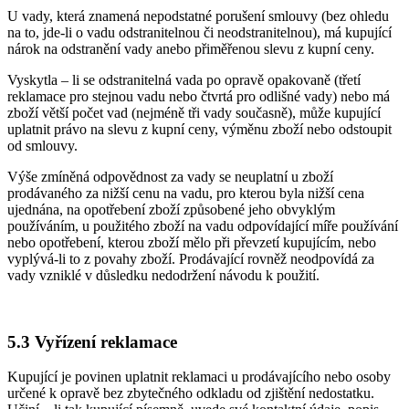
U vady, která znamená nepodstatné porušení smlouvy (bez ohledu
na to, jde-li o vadu odstranitelnou či neodstranitelnou), má kupující
nárok na odstranění vady anebo přiměřenou slevu z kupní ceny.
Vyskytla – li se odstranitelná vada po opravě opakovaně (třetí
reklamace pro stejnou vadu nebo čtvrtá pro odlišné vady) nebo má
zboží větší počet vad (nejméně tři vady současně), může kupující
uplatnit právo na slevu z kupní ceny, výměnu zboží nebo odstoupit
od smlouvy.
Výše zmíněná odpovědnost za vady se neuplatní u zboží
prodávaného za nižší cenu na vadu, pro kterou byla nižší cena
ujednána, na opotřebení zboží způsobené jeho obvyklým
používáním, u použitého zboží na vadu odpovídající míře používání
nebo opotřebení, kterou zboží mělo při převzetí kupujícím, nebo
vyplývá-li to z povahy zboží. Prodávající rovněž neodpovídá za
vady vzniklé v důsledku nedodržení návodu k použití.
5.3 Vyřízení reklamace
Kupující je povinen uplatnit reklamaci u prodávajícího nebo osoby
určené k opravě bez zbytečného odkladu od zjištění nedostatku.