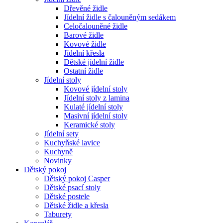
Dřevěné židle
Jídelní židle s čalouněným sedákem
Celočalouněné židle
Barové židle
Kovové židle
Jídelní křesla
Dětské jídelní židle
Ostatní židle
Jídelní stoly
Kovové jídelní stoly
Jídelní stoly z lamina
Kulaté jídelní stoly
Masivní jídelní stoly
Keramické stoly
Jídelní sety
Kuchyňské lavice
Kuchyně
Novinky
Dětský pokoj
Dětský pokoj Casper
Dětské psací stoly
Dětské postele
Dětské židle a křesla
Taburety