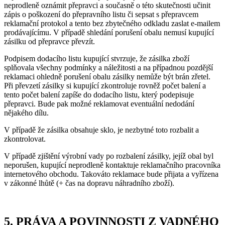
neprodleně oznámit přepravci a současně o této skutečnosti učinit
zápis o poškození do přepravního listu či sepsat s přepravcem
reklamační protokol a tento bez zbytečného odkladu zaslat e-mailem
prodávajícímu. V případě shledání porušení obalu nemusí kupující
zásilku od přepravce převzít.
Podpisem dodacího listu kupující stvrzuje, že zásilka zboží
splňovala všechny podmínky a náležitosti a na případnou pozdější
reklamaci ohledně porušení obalu zásilky nemůže být brán zřetel.
Při převzetí zásilky si kupující zkontroluje rovněž počet balení a
tento počet balení zapíše do dodacího listu, který podepisuje
přepravci. Bude pak možné reklamovat eventuální nedodání
nějakého dílu.
V případě že zásilka obsahuje sklo, je nezbytné toto rozbalit a
zkontrolovat.
V případě zjištění výrobní vady po rozbalení zásilky, jejíž obal byl
neporušen, kupující neprodleně kontaktuje reklamačního pracovníka
internetového obchodu. Takováto reklamace bude přijata a vyřízena
v zákonné lhůtě (+ čas na dopravu náhradního zboží).
5. PRÁVA A POVINNOSTI Z VADNÉHO