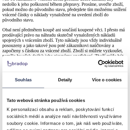
nedošlo k jeho poškození během přepravy. Prosíme, uveďte zboží,
pokud možno do původního stavu, předejdete tím možnému snížení
vrácené částky o náklady vynaložené na uvedení zboží do
původního stavu.
Obal není předmětem koupě ani součástí koupené věci. I přesto má
prodávající právo na náhradu skutečně vynaložených nákladů
spojených s vrácením zboží. Tyto náklady jsou vždy individuálně
posouzeny a jako takové jsou poté zákazníkovi naúčtovány a
započteny s částkou za vrácené zboží. Zboží si můžete vyzkoušet,
nemělo by však dojít k jeho zjevnému opotřebení. Zboží může být
použito, ale je třeba myslet na náklady, které bude mít prodávající s
uvedením zboží do původního stavu a které mohou být požadovány
k úhradě. Tyto náklady mohou teoreticky dosáhnout i plné ceny
zboží.
Souhlas
Detaily
Více o cookies
Spotřebitel je povinen zaslat nebo předat podnikateli bez zbytečného
odkladu, nejpozději však do 14 ti dnů od odstoupení od smlouvy,
zboží, které od něj obdržel. Odstoupí – li spotřebitel od smlouvy,
Tato webová stránka používá cookies
nese spotřebitel náklady spojené s navrácením zboží prodávajícímu.
K personalizaci obsahu a reklam, poskytování funkcí
Odstoupí – li spotřebitel od smlouvy, vrátí mu podnikatel bez
sociálních médií a analýze naší návštěvnosti využíváme
zbytečného odkladu, nejpozději však do 14 ti dnů od vrácení zboží,
všechny peněžní prostředky včetně nákladů na dodání, které od
soubory cookie. Informace o tom, jak náš web používáte,
něho na základě smlouvy přijal, stejným způsobem.