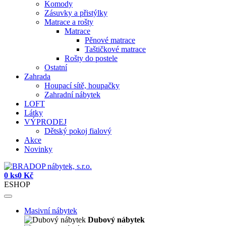
Komody
Zásuvky a přistýlky
Matrace a rošty
Matrace
Pěnové matrace
Taštičkové matrace
Rošty do postele
Ostatní
Zahrada
Houpací sítě, houpačky
Zahradní nábytek
LOFT
Látky
VÝPRODEJ
Dětský pokoj fialový
Akce
Novinky
0 ks
0 Kč
ESHOP
Masivní nábytek
Dubový nábytek