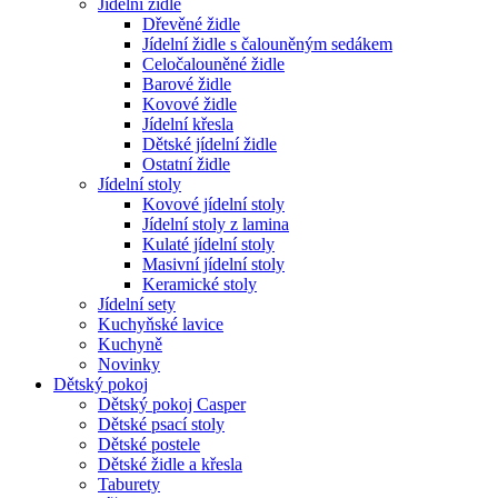
Jídelní židle
Dřevěné židle
Jídelní židle s čalouněným sedákem
Celočalouněné židle
Barové židle
Kovové židle
Jídelní křesla
Dětské jídelní židle
Ostatní židle
Jídelní stoly
Kovové jídelní stoly
Jídelní stoly z lamina
Kulaté jídelní stoly
Masivní jídelní stoly
Keramické stoly
Jídelní sety
Kuchyňské lavice
Kuchyně
Novinky
Dětský pokoj
Dětský pokoj Casper
Dětské psací stoly
Dětské postele
Dětské židle a křesla
Taburety