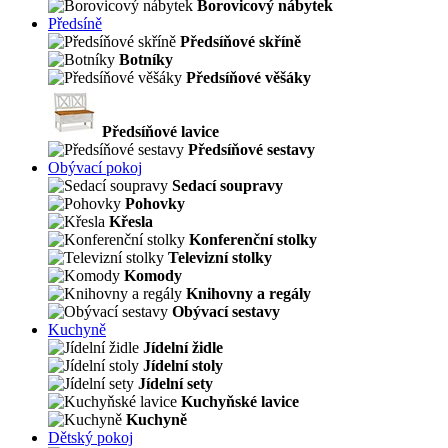
Borovicový nábytek
Předsíně
Předsíňové skříně
Botníky
Předsíňové věšáky
Předsíňové lavice
Předsíňové sestavy
Obývací pokoj
Sedací soupravy
Pohovky
Křesla
Konferenční stolky
Televizní stolky
Komody
Knihovny a regály
Obývací sestavy
Kuchyně
Jídelní židle
Jídelní stoly
Jídelní sety
Kuchyňské lavice
Kuchyně
Dětský pokoj