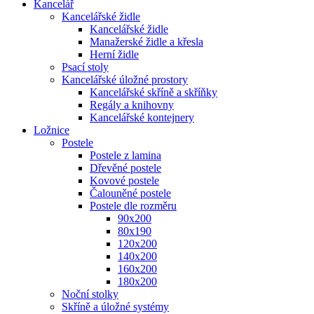
Kancelář
Kancelářské židle
Kancelářské židle
Manažerské židle a křesla
Herní židle
Psací stoly
Kancelářské úložné prostory
Kancelářské skříně a skříňky
Regály a knihovny
Kancelářské kontejnery
Ložnice
Postele
Postele z lamina
Dřevěné postele
Kovové postele
Čalouněné postele
Postele dle rozměru
90x200
80x190
120x200
140x200
160x200
180x200
Noční stolky
Skříně a úložné systémy