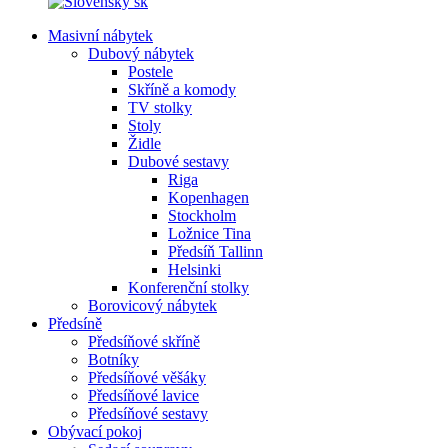
sk
Masivní nábytek
Dubový nábytek
Postele
Skříně a komody
TV stolky
Stoly
Židle
Dubové sestavy
Riga
Kopenhagen
Stockholm
Ložnice Tina
Předsíň Tallinn
Helsinki
Konferenční stolky
Borovicový nábytek
Předsíně
Předsíňové skříně
Botníky
Předsíňové věšáky
Předsíňové lavice
Předsíňové sestavy
Obývací pokoj