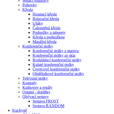
Sedací soupravy
Pohovky
Křesla
Houpací křesla
Relaxační křesla
Ušáky
Čalouněná křesla
Podnožky a taburety
Křesla s podnožkou
Masážní křesla
Konferenční stolky
Konferenční stolky z masivu
Konferenční stolky ze skla
Rozkládací konferenční stolky
Kulaté konferenční stolky
Čtvercové konferenční stolky
Obdélníkové konferenční stolky
Televizní stolky
Komody
Knihovny a regály
Ostatní - doplňky
Obývací sestavy
Sestava FROST
Sestava RANDOM
Kuchyně