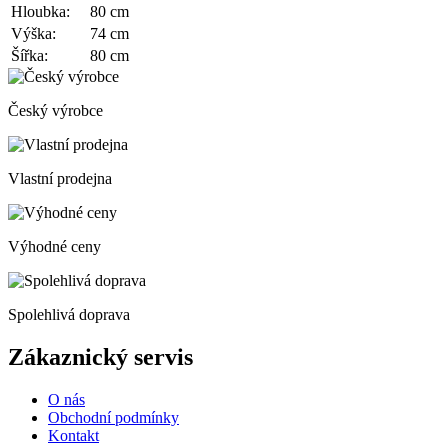
Hloubka:
80 cm
Výška:
74 cm
Šířka:
80 cm
Český výrobce
Vlastní prodejna
Výhodné ceny
Spolehlivá doprava
Zákaznický servis
O nás
Obchodní podmínky
Kontakt