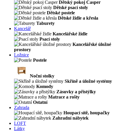
Dětský pokoj Casper
Dětské psací stoly
Dětské postele
Dětské židle a křesla
Taburety
Kancelář
Kancelářské židle
Psací stoly
Kancelářské úložné
prostory
Ložnice
Postele
Noční stolky
Skříně a úložné systémy
Komody
Zásuvky a přistýlky
Matrace a rošty
Ostatní
Zahrada
Houpací sítě, houpačky
Zahradní nábytek
LOFT
Látky