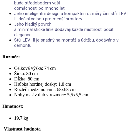
bude středobodem vaší
domácnosti po mnoho let.
Jeho inteligentní design a kompaktní rozměry činí stůl LEVI
II ideální volbou pro menší prostory.
Jeho hladký povrch
a minimalistické linie dodávají každé místnosti pocit
elegance.
Stůl LEVI II je snadný na montáž a údržbu, dodáváno v
demontu
Rozměr:
Celková výška: 74 cm
Šírka: 80 cm
Dĺžka: 80 cm
Hrúbka hordnej dosky: 1,8 cm
Rozteč medzi nohami: 68x68 cm
Nohy masív dub v rozmere: 5,5x5,5 cm
Hmotnost:
19,7 kg
Vlastnost
hodnota