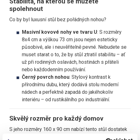
Stabilita, na kterou se můžete
spolehnout
Co by byl luxusní stůl bez pořádných nohou?
Masivní kovové nohy ve tvaru U
: S rozměry
8x4 cm a výškou 73 cm jsou nejen esteticky
působivé, ale i neuvěřitelně pevné. Nebudete se
muset starat o to, že by stůl ztratil stabilitu – ať
už při rodinných oslavách, hostinách s přáteli
nebo každodenním používání.
Černý povrch nohou
: Stylový kontrast k
přírodnímu dubu, který dodává stolu moderní
nádech a perfektně zapadá do jakéhokoliv
interiéru – od rustikálního po industriální.
Skvělý rozměr pro každý domov
S jeho rozměry 160 x 90 cm nabízí tento stůl dostatek
prostoru pro pohodlné stolování až šesti osob.