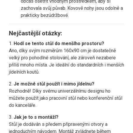
občas ošetřit vhodným prostředkem, aby si
zachovala svůj půvab. Kovové nohy jsou odolné a
prakticky bezúdržbové.
Nejčastější otázky:
1.
Hodí se tento stůl do menšího prostoru?
Ano, díky svým rozměrům 160x90 cm je dostatečně
velký pro pohodlné stolování, ale zároveň nezabere
příliš mnoho místa. Je ideální do standardních i menších
jídelních koutů.
2.
Je možné stůl použít i mimo jídelnu?
Rozhodně! Díky svému univerzálnímu designu ho
můžete použít jako pracovní stůl nebo konferenční stůl
do kanceláře.
3.
Jak je to s montáží?
Stůl je dodáván s předem připravenými otvory a
jednoduchým návodem. Montáž zvládnete během