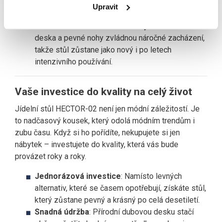
vzhled. Hodí se k modernímu minimalistickému
Upravit
stylu, ale i k přírodním nebo rustikálním prvkům.
Odolnost vůči každodenním výzvám
: Odolná
deska a pevné nohy zvládnou náročné zacházení,
takže stůl zůstane jako nový i po letech
intenzivního používání.
Vaše investice do kvality na celý život
Jídelní stůl HECTOR-02 není jen módní záležitostí. Je
to nadčasový kousek, který odolá módním trendům i
zubu času. Když si ho pořídíte, nekupujete si jen
nábytek – investujete do kvality, která vás bude
provázet roky a roky.
Jednorázová investice
: Namísto levných
alternativ, které se časem opotřebují, získáte stůl,
který zůstane pevný a krásný po celá desetiletí.
Snadná údržba
: Přírodní dubovou desku stačí