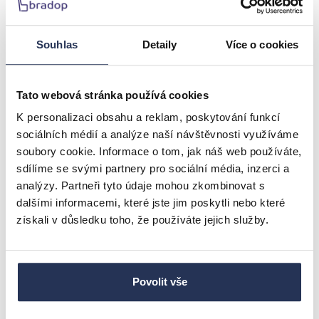
Prostorná plocha
: Na tento stůl se vejde nejen
celá hostina, ale i dekorace či pracovní materiály,
Souhlas
Detaily
Více o cookies
pokud ho využíváte multifunkčně.
Ideální proporce
: Není ani příliš velký, aby zabral
celý pokoj, ani příliš malý, aby omezoval pohodlí.
Tato webová stránka používá cookies
Perfektní volba pro rodiny i páry, které chtějí
K personalizaci obsahu a reklam, poskytování funkcí
kvalitu a styl v jednom.
sociálních médií a analýze naší návštěvnosti využíváme
soubory cookie. Informace o tom, jak náš web používáte,
Všestrannost: Více než jen jídelní stůl
sdílíme se svými partnery pro sociální média, inzerci a
analýzy. Partneři tyto údaje mohou zkombinovat s
Ať už plánujete tento stůl využívat jako hlavní místo pro
dalšími informacemi, které jste jim poskytli nebo které
stolování, pracovní prostor nebo dokonce jako
získali v důsledku toho, že používáte jejich služby.
designový prvek vašeho obýváku, jeho nadčasový
design a kvalitní zpracování zaručí, že bude vždy
skvěle sloužit.
Povolit vše
Do jakéhokoli interiéru
: Kombinace přírodního
dřeva a černého kovu dává stolu univerzální